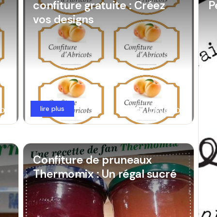
confiture gratuite : Créez
P
vos designs
lire plus
 2026
Juil 28, 2026
Confiture de pruneaux
Thermomix : Un régal sucré