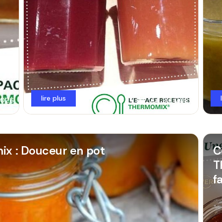
lire plus
 2026
Juil 20, 2026
ix : Douceur en pot
C
T
f