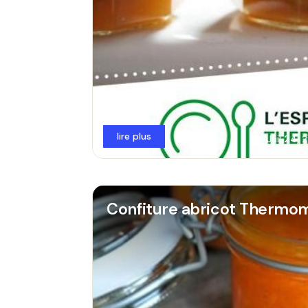
lire plus
Juil 24,
Confiture abricot Thermom