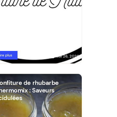
lire plus
Juil 26, 2026
onfiture de rhubarbe
hermomix : Saveurs
cidulées