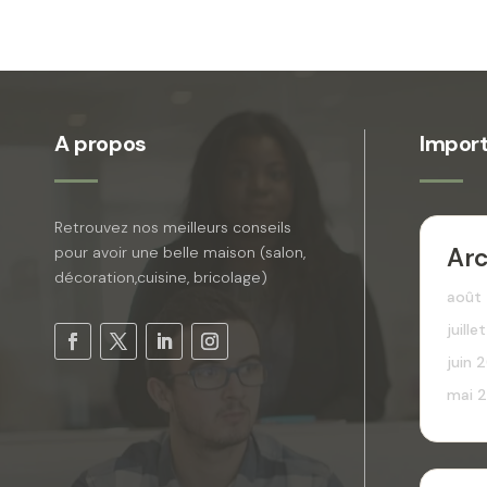
A propos
Import
Retrouvez nos meilleurs conseils
Arc
pour avoir une belle maison (salon,
décoration,cuisine, bricolage)
août
juill
juin 
mai 