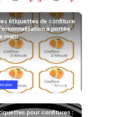
es étiquettes de confiture
 Personnalisation à portée
e main
lire plus
Août 1, 2026
tiquettes pour confitures :