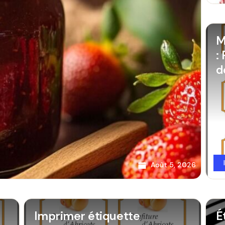
M
:
d
Août 5, 2026
Imprimer étiquette
É