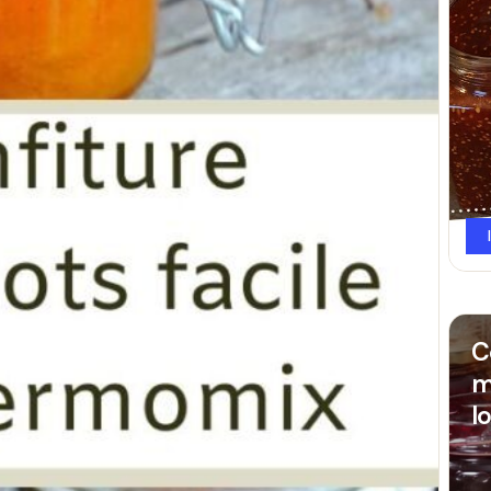
C
m
l