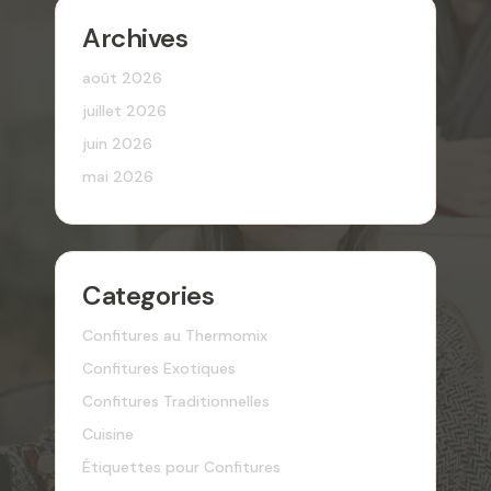
Archives
août 2026
juillet 2026
juin 2026
mai 2026
Categories
Confitures au Thermomix
Confitures Exotiques
Confitures Traditionnelles
Cuisine
Étiquettes pour Confitures