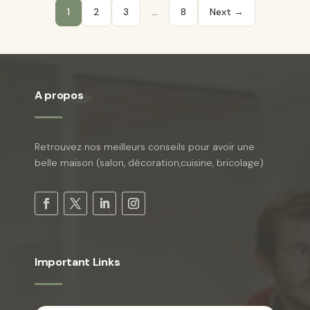
Pagination
1
2
3
…
8
Next →
des
publications
A propos
Retrouvez nos meilleurs conseils pour avoir une
belle maison (salon, décoration,cuisine, bricolage)
Important Links